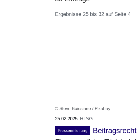
Ergebnisse 25 bis 32 auf Seite 4
:86
Ergebnisse:Ergebnisse
25
bis
32
auf
Seite
© Steve Buissinne / Pixabay
4
25.02.2025
HLSG
Beitragsrecht
Pressemitteilung