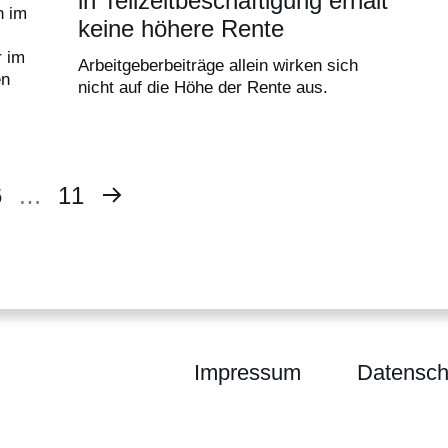
in Teilzeitbeschäftigung erhält
n im
keine höhere Rente
r im
Arbeitgeberbeiträge allein wirken sich
en
nicht auf die Höhe der Rente aus.
Nächste
e
eite
6
…
Letzte
11
Seite
Seite
Impressum
Datensch
t Hessen