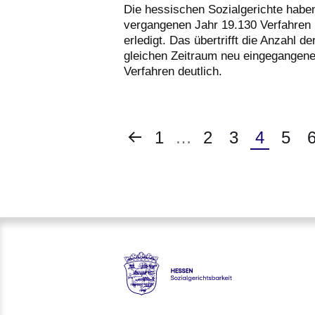
Die hessischen Sozialgerichte habe
vergangenen Jahr 19.130 Verfahren
erledigt. Das übertrifft die Anzahl de
gleichen Zeitraum neu eingegangen
Verfahren deutlich.
Vorherige
Erste
1
…
Seite
2
Seite
3
Aktuelle
4
Seit
5
S
Seite
Seite
Seite
Hessen - Sozialgerichtsbarkei