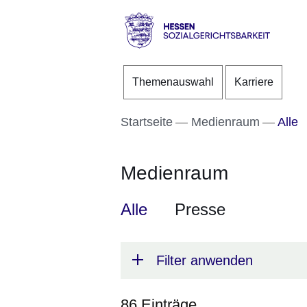
Direkt zum Kopf der S
Direkt zum Inhalt
Direkt zum Fuß der Se
Hessen
-
Themenauswahl
Karriere
Sozialgerichtsbarkeit
Startseite
Medienraum
Alle
Medienraum
Alle
Presse
Filter anwenden
86 Einträge