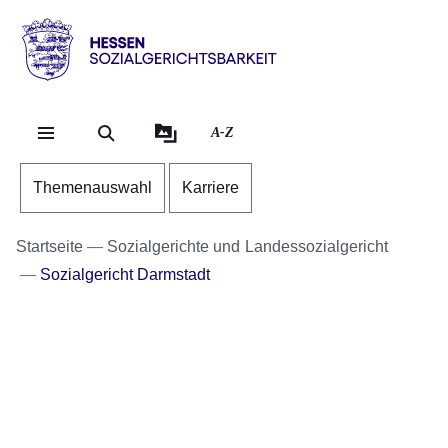
Direkt zum Kopf der S
Direkt zum Inhalt
Direkt zum Fuß der Se
Hessen
-
Sozialgerichtsbarkeit
A-Z
Themenauswahl
Karriere
Startseite
Sozialgerichte und Landessozialgericht
Sozialgericht Darmstadt