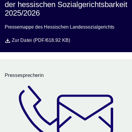
der hessischen Sozialgerichtsbarkeit
2025/2026
Pressemappe des Hessischen Landessozialgerichts
Datei
Öffnet sich in einem neuen Fenster
Zur Datei (PDF/618.92 KB)
Pressesprecherin