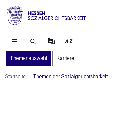
Direkt zum Kopf der S
Direkt zum Inhalt
Direkt zum Fuß der Se
Hessen
-
Sozialgerichtsbarkeit
A-Z
Themenauswahl
Karriere
Startseite
Themen der Sozialgerichtsbarkeit