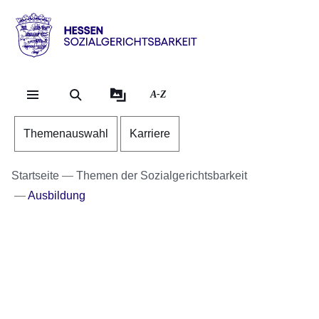
Direkt zum Kopf der Se
Direkt zum Inhalt
Direkt zum Fuß der Sei
Hessen
-
Sozialgerichtsbarkeit
A-Z
Themenauswahl
Karriere
Startseite
Themen der Sozialgerichtsbarkeit
Ausbildung