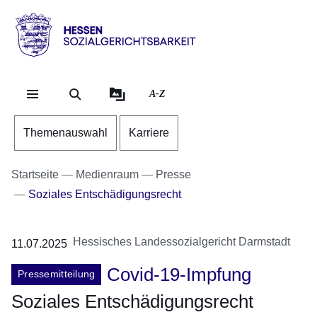
Direkt zum Kopf der Se
Direkt zum Inhalt
Direkt zum Fuß der Sei
Hessen
-
Sozialgerichtsbarkeit
A-Z
Themenauswahl
Karriere
Startseite
Medienraum
Presse
Soziales Entschädigungsrecht
Hessisches Landessozialgericht Darmstadt
11.07.2025
Covid-19-Impfung
Pressemitteilung
Soziales Entschädigungsrecht