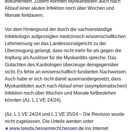
dokumentiert. Zudem könnten Myokarditiden auch nach
Ablauf einer akuten Infektion noch über Wochen und
Monate fortdauern.
Vor dem Hintergrund der durch die sachverständige
Infektiologin aufgezeigten medizinisch-wissenschaftlichen
Lehrmeinung sei das Landessozialgericht zu der
Überzeugung gelangt, dass nicht mehr für als gegen die
Impfung als Auslöser für die Myokarditis spreche. Das
Gutachten des Kardiologen überzeuge demgegenüber
nicht. Es fehle an wissenschaftlich fundierten Nachweisen.
Auch habe er sich nicht damit auseinandergesetzt, dass
Myokarditiden auch nach Ablauf einer (asymptomatischen)
Infektion noch über Wochen und Monate fortbestehen
könnten (Az. L 1 VE 24/24).
(Az. L 1 VE 24/24 und L 1 VE 35/24 – Die Revision wurde
nicht zugelassen. Die Urteile werden unter
Öffnet sich in einem neuen Fenster
www.lareda.hessenrecht.hessen.de
ins Internet