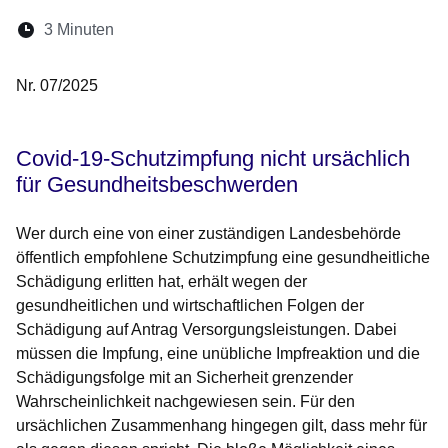
Lesedauer:
3 Minuten
Öffnet sich in einem neuen Fenster
Öffnet sich in einem neuen Fenster
Öffnet sich in einem neuen Fenste
Öffnet sich in einem neuen Fe
Öffnet sich in einem neu
Nr. 07/2025
Covid-19-Schutzimpfung nicht ursächlich
für Gesundheitsbeschwerden
Wer durch eine von einer zuständigen Landesbehörde
öffentlich empfohlene Schutz­­impfung eine gesundheitliche
Schädigung erlitten hat, erhält wegen der
gesundheitlichen und wirtschaftlichen Folgen der
Schädigung auf Antrag Versorgungsleistungen. Dabei
müssen die Impfung, eine unübliche Impfreaktion und die
Schädigungsfolge mit an Sicherheit grenzender
Wahrscheinlichkeit nachgewiesen sein. Für den
ursächlichen Zusammenhang hingegen gilt, dass mehr für