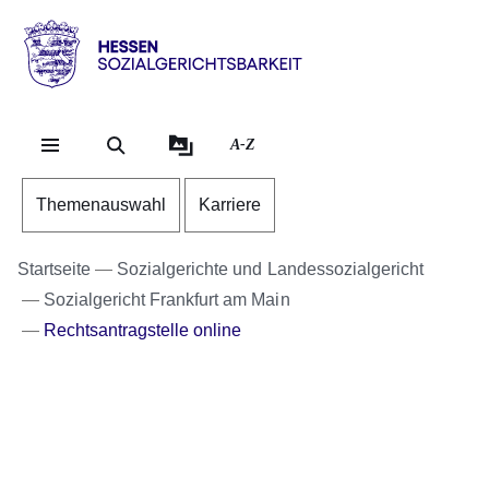
Direkt zum Kopf der Se
Direkt zum Inhalt
Direkt zum Fuß der Sei
Hessen
-
Sozialgerichtsbarkeit
A-Z
Themenauswahl
Karriere
Startseite
Sozialgerichte und Landessozialgericht
Sozialgericht Frankfurt am Main
Rechtsantragstelle online