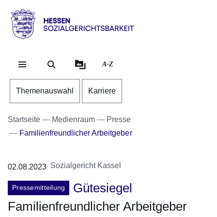
Direkt zum Kopf der Se
Direkt zum Inhalt
Direkt zum Fuß der Sei
Hessen
-
Sozialgerichtsbarkeit
A-Z
Themenauswahl
Karriere
Startseite
Medienraum
Presse
Familienfreundlicher Arbeitgeber
Sozialgericht Kassel
02.08.2023
Gütesiegel
Pressemitteilung
Familienfreundlicher Arbeitgeber