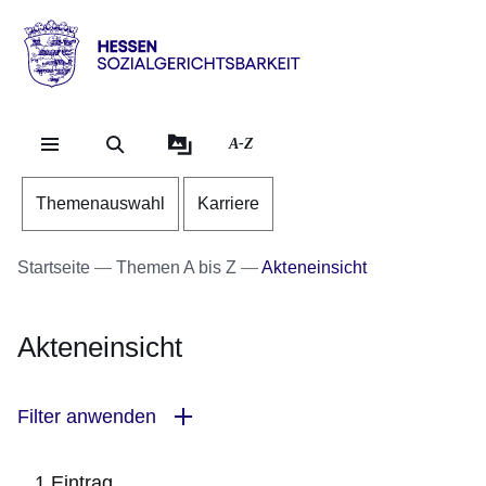
Direkt zum Kopf der Se
Direkt zum Inhalt
Direkt zum Fuß der Sei
Hessen
-
Sozialgerichtsbarkeit
A-Z
Themenauswahl
Karriere
Startseite
Themen A bis Z
Akteneinsicht
Akteneinsicht
Filter anwenden
1 Eintrag