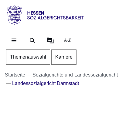
Direkt zum Kopf der S
Direkt zum Inhalt
Direkt zum Fuß der Se
Hessen
-
Sozialgerichtsbarkeit
A-Z
Themenauswahl
Karriere
Startseite
Sozialgerichte und Landessozialgericht
Landessozialgericht Darmstadt